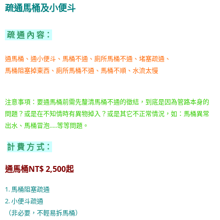
疏通馬桶及小便斗
疏 通 內 容
：
通馬桶、通小便斗、馬桶不通、廁所馬桶不通、堵塞疏通、
馬桶阻塞掉東西、廁所馬桶不通、馬桶不順、水流太慢
注意事項：要通馬桶前需先釐清馬桶不通的徵結，到底是因為管路本身的
問題？或是在不知情時有異物掉入？或是其它不正常情況，如：馬桶異常
出水、馬桶冒泡.....等等問題。
計 費 方 式
：
通馬桶NT$ 2,500起
1. 馬桶阻塞疏通
2. 小便斗疏通
（非必要，不輕易拆馬桶）