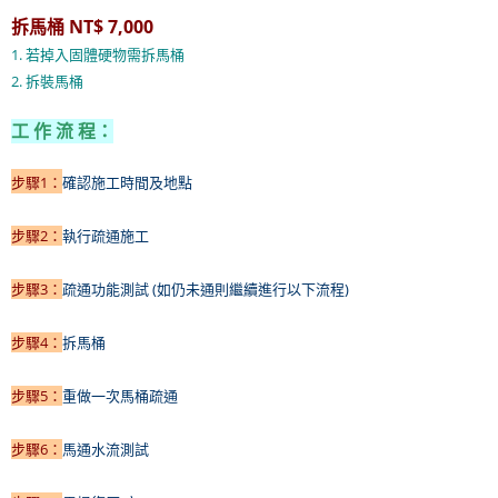
拆馬桶 NT$ 7,000
1. 若掉入固體硬物需拆馬桶
2. 拆裝馬桶
工 作 流 程：
步驟1：
確認施工時間及地點
步驟2：
執行疏通施工
步驟3：
疏通功能測試 (如仍未通則繼續進行以下流程)
步驟4：
拆
馬桶
步驟5：
重做一次馬桶疏通
步驟6：
馬
通水流測試